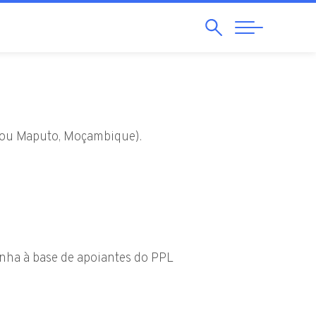
Search
Abrir
Navegação
al ou Maputo, Moçambique).
anha à base de apoiantes do PPL