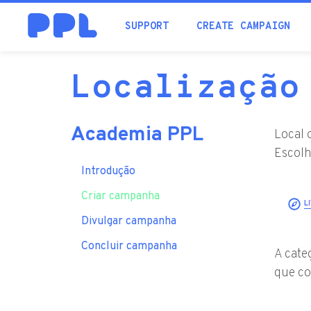
SUPPORT
CREATE CAMPAIGN
Localização
Academia PPL
Local 
Escolh
Introdução
Criar campanha
Divulgar campanha
Concluir campanha
A cate
que co