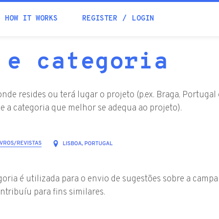
Academia
HOW IT WORKS
REGISTER
LOGIN
 e categoria
Help
onde resides ou terá lugar o projeto (p.ex. Braga, Portug
Contacts
e a categoria que melhor se adequa ao projeto).
goria é utilizada para o envio de sugestões sobre a camp
ntribuíu para fins similares.