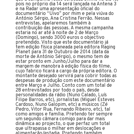
pois no próprio dia 14 será lançada na Antena 3
e na Radar uma apresentação oficial do
documentário “Uivo” por mim e pela viúva do
António Sérgio, Ana Cristina Ferrão. Nessas
entrevistas, apelaremos também à
contribuição das pessoas. A mesma campanha
estaria no ar até à noite de 2 de Março
(Domingo), sendo 3000 euros o objectivo
pretendido. Visto que este documentário já
tem edição física planeada pela editora Raging
Planet para 31 de Outubro de 2014 (data da
morte de António Sérgio), o mesmo tem de
estar pronto em Junho/Julho para dar a
margem de manobra à edição física do filme,
cujo fabrico ficará a cargo da própria editora. O
montante desejado servirá para cobrir todas as
despesas de produção com este documentário
entre Março e Julho. Conto com um total de
28 entrevistados por todo o país, desde
personalidades da rádio (Nuno Calado, Luís
Filipe Barros, etc), jornalistas (Miguel Esteves
Cardoso, Nuno Galopim, etc) a músicos (Zé
Pedro, Vitor Rua, Fernando Ribeiro, etc), tal
como amigos e família. Pretendo ter sempre
um segundo câmara comigo para dar mais
dinâmica ao projecto, o que perfaz um total
que ultrapassa o milhar em deslocações e
alimentação/estadia. Pretendo também