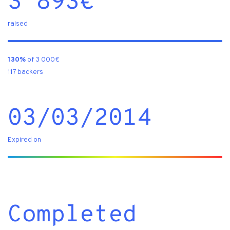
3 893
€
raised
130%
of 3 000€
117 backers
03/03/2014
Expired on
Completed