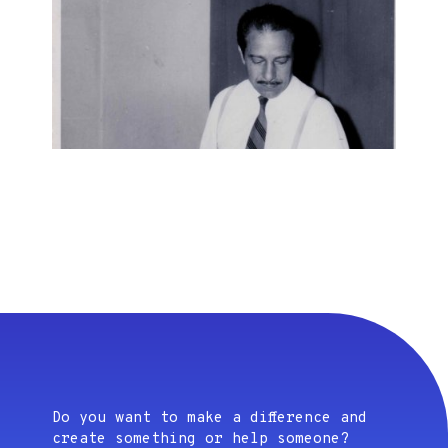
Do you want to make a difference and
create something or help someone?