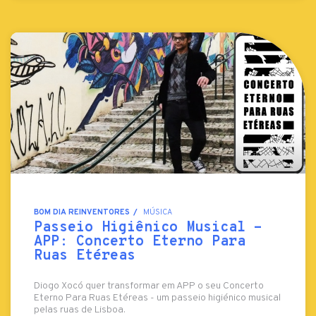
BOM DIA REINVENTORES
MÚSICA
Passeio Higiênico Musical -
APP: Concerto Eterno Para
Ruas Etéreas
Diogo Xocó quer transformar em APP o seu Concerto
Eterno Para Ruas Etéreas - um passeio higiénico musical
pelas ruas de Lisboa.