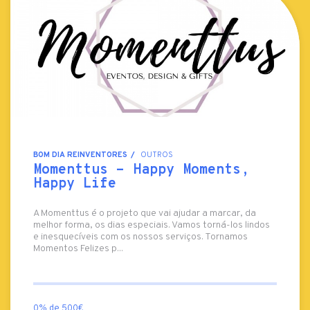
BOM DIA REINVENTORES
OUTROS
Momenttus - Happy Moments,
Happy Life
A Momenttus é o projeto que vai ajudar a marcar, da
melhor forma, os dias especiais. Vamos torná-los lindos
e inesquecíveis com os nossos serviços. Tornamos
Momentos Felizes p...
0% de 500€