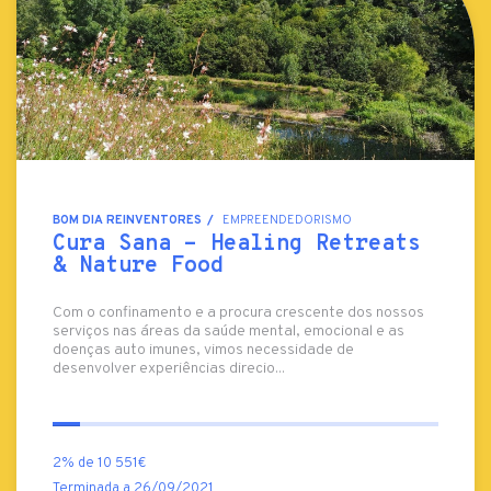
BOM DIA REINVENTORES
EMPREENDEDORISMO
Cura Sana - Healing Retreats
& Nature Food
Com o confinamento e a procura crescente dos nossos
serviços nas áreas da saúde mental, emocional e as
doenças auto imunes, vimos necessidade de
desenvolver experiências direcio...
2% de 10 551€
Terminada a 26/09/2021