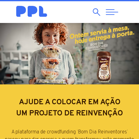
Pesquisar
Abrir
Navegação
AJUDE A COLOCAR EM AÇÃO
UM PROJETO DE REINVENÇÃO
A plataforma de crowdfunding ‘Bom Dia Reinventores’