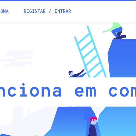
IONA
REGISTAR
ENTRAR
nciona em co
g