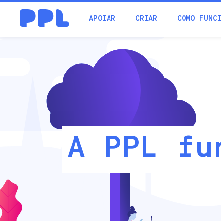
procura
APOIAR
CRIAR
COMO FUNC
PPL
A PPL fu
Crowdfundin
funciona