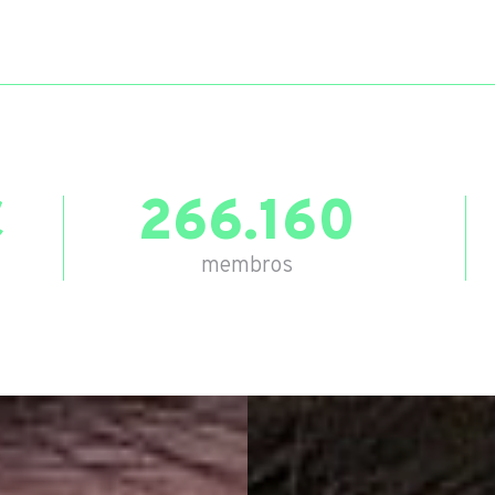
€
266.160
membros