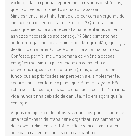
Ao longo da campanha deparei-me com vários obstáculos,
que não tive outro remédio se não ultrapassar.
Simplesmente não tinha tempo a perder com a vergonha de
me expor ou o medo de falhar. E depois? Qual era a pior
coisa que me podia acontecer? Falhar e tentar novamente
as vezes necessárias até conseguir? Simplesmente não
podia entregar-me aos sentimentos de ingratidão, injustiça,
desânimo ou apatia. O que é que tinha a ganhar com isso?
Confesso, permiti-me uma semana de vivência dessas
emoções (por sinal, a pior semana da campanha de
crowdfunding, com zero donativos), mas, depois, respirei
fundo, pus as prioridades em perspetiva e, simplesmente,
segui adiante conforme o plano que já tinha traçado. Não
sabia se ia dar certo, mas sabia que não ia desistir. Na minha
vida, nunca tinha deixado de dar luta, não era agora que ia
começar.
Alguns exemplos de desafios: viver um pós-parto, cuidar de
uma recém-nascida, trabalhar e organizar uma campanha
de crowdfunding em simultâneo; ficar sem o computador
pessoal uma semana antes de a campanha de