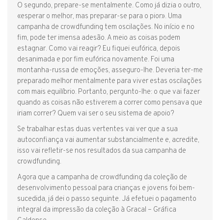
O segundo, prepare-se mentalmente. Como já dizia o outro,
«esperar o melhor, mas preparar-se para o pior». Uma
campanha de crowdfunding tem oscilações. No início e no
fim, pode ter imensa adesão. A meio as coisas podem
estagnar. Como vai reagir? Eu fiquei eufórica, depois
desanimada e por fim eufórica novamente. Foi uma
montanha-russa de emoções, asseguro-lhe. Deveria ter-me
preparado melhor mentalmente para viver estas oscilações
com mais equilíbrio. Portanto, pergunto-lhe: o que vai fazer
quando as coisas não estiverem a correr como pensava que
iriam correr? Quem vai ser o seu sistema de apoio?
Se trabalhar estas duas vertentes vai ver que a sua
autoconfiança vai aumentar substancialmente e, acredite,
isso vai refletir-se nos resultados da sua campanha de
crowdfunding.
Agora que a campanha de crowdfunding da coleção de
desenvolvimento pessoal para crianças e jovens foi bem-
sucedida, já dei o passo seguinte. Já efetuei o pagamento
integral da impressão da coleção à Gracal – Gráfica