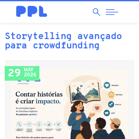
Search
Abrir
Navegação
Storytelling avançado
para crowdfunding
29
MAY
2026