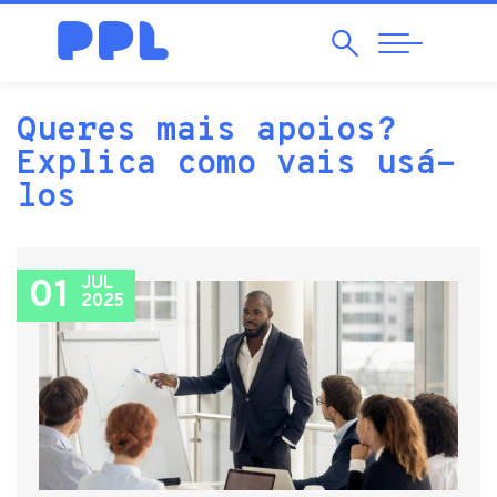
Search
Abrir
Navegação
Queres mais apoios?
Explica como vais usá-
los
01
JUL
2025