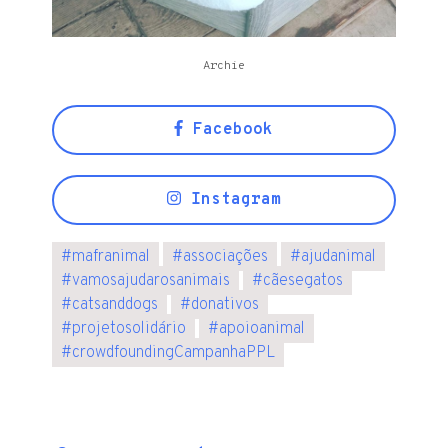
Archie
Facebook
Instagram
#
mafranimal
#
associações
#
ajudanimal
#
vamosajudarosanimais
#
cãesegatos
#
catsanddogs
#
donativos
#
projetosolidário
#
apoioanimal
#
crowdfoundingCampanhaPPL