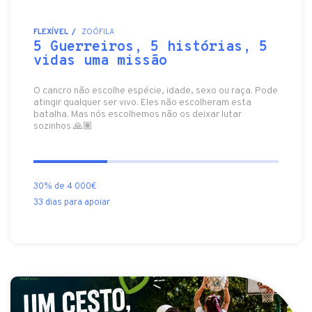
FLEXÍVEL
ZOÓFILA
5 Guerreiros, 5 histórias, 5
vidas uma missão
O cancro não escolhe espécie, idade, sexo ou raça. Pode
atingir qualquer ser vivo. Eles não escolheram esta
batalha. Mas nós escolhemos não os deixar lutar
sozinhos 🙏🏽
30% de 4 000€
33 dias para apoiar