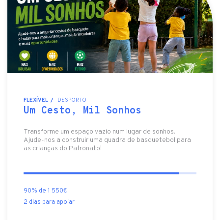
FLEXÍVEL
DESPORTO
Um Cesto, Mil Sonhos
Transforme um espaço vazio num lugar de sonhos.
Ajude-nos a construir uma quadra de basquetebol para
as crianças do Patronato!
90% de 1 550€
2 dias para apoiar