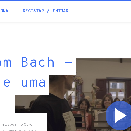
IONA
REGISTAR
ENTRAR
om Bach -
 e uma
m Lisboa", o Coro