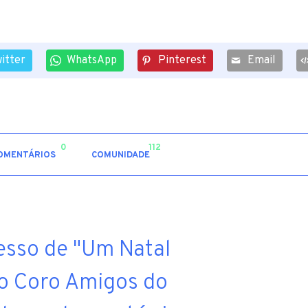
itter
WhatsApp
Pinterest
Email
0
112
OMENTÁRIOS
COMUNIDADE
esso de "Um Natal
 o Coro Amigos do