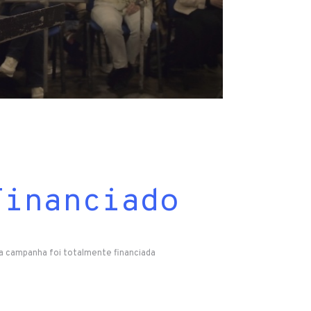
Financiado
a campanha foi totalmente financiada