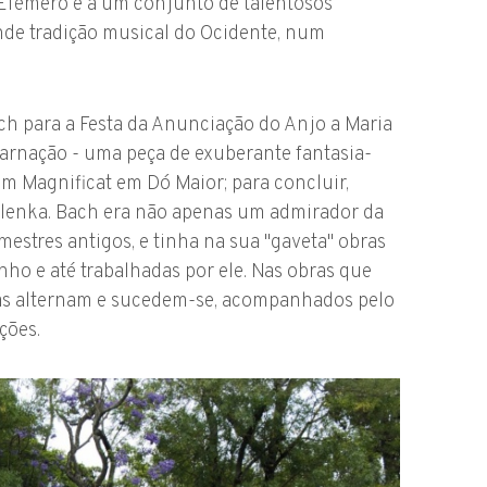
Efémero e a um conjunto de talentosos
ande tradição musical do Ocidente, num
h para a Festa da Anunciação do Anjo a Maria
arnação - uma peça de exuberante fantasia-
m Magnificat em Dó Maior; para concluir,
lenka. Bach era não apenas um admirador da
estres antigos, e tinha na sua "gaveta" obras
nho e até trabalhadas por ele. Nas obras que
stas alternam e sucedem-se, acompanhados pelo
ções.