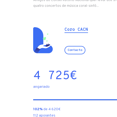
Amigos do Conservatório Nacional quer levar até s
quatro concertos de música coral-sinfó...
Coro CACN
Contacto
4 725
€
angariado
102%
de 4 620€
112 apoiantes