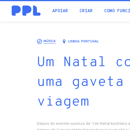
procura
APOIAR
CRIAR
COMO FUNC
MÚSICA
LISBOA, PORTUGAL
Um Natal c
uma gaveta
viagem
Depois do enorme sucesso de "Um Natal Austríaco e