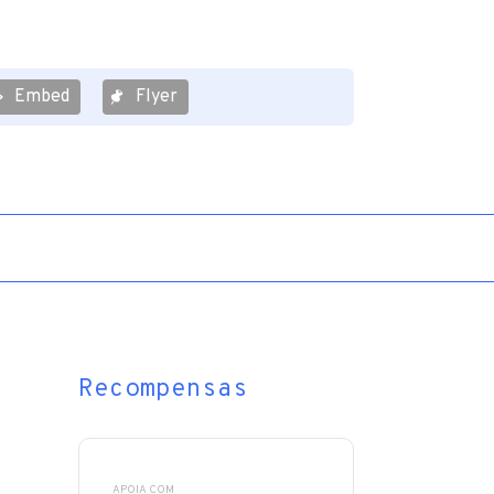
Embed
Flyer
Recompensas
APOIA COM