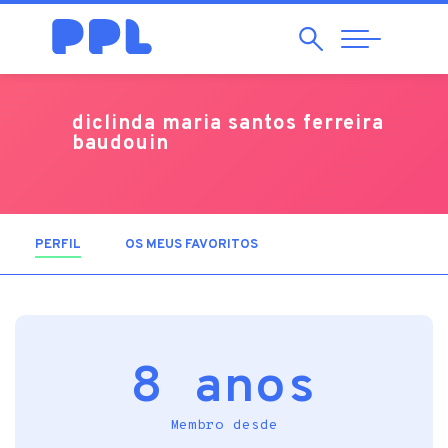
Pesquisar
Abrir
Navegação
diclinda maria santos ferreira
baudouin
PERFIL
(SEPARADOR ATIVO)
OS MEUS FAVORITOS
8 anos
Membro desde