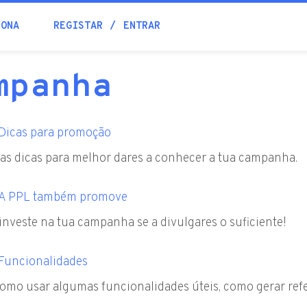
IONA
REGISTAR
ENTRAR
Ajuda
mpanha
Contactos
Dicas para promoção
s dicas para melhor dares a conhecer a tua campanha.
A PPL também promove
investe na tua campanha se a divulgares o suficiente!
Funcionalidades
omo usar algumas funcionalidades úteis, como gerar ref