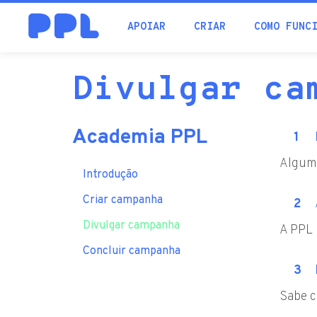
procura
APOIAR
CRIAR
COMO FUNC
Divulgar ca
Academia PPL
Alguma
Introdução
Criar campanha
Divulgar campanha
A PPL 
Concluir campanha
Sabe c