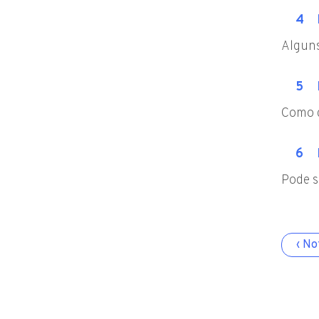
Alguns
Como c
Pode s
‹ No