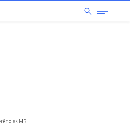
Pesquisar
Abrir
Navegação
erências MB.