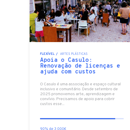
FLEXÍVEL
ARTES PLÁSTICAS
Apoia o Casulo:
Renovação de licenças e
ajuda com custos
O Casulo é uma associação e espaço cultural
inclusivo e comunitário. Desde setembro de
2025 promovemos arte, aprendizagem e
convívio. Precisamos de apoio para cobrir
custos esse...
90% de 3 000€