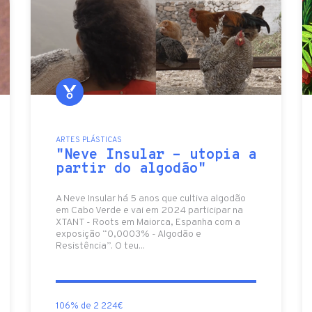
ARTES PLÁSTICAS
"Neve Insular - utopia a
partir do algodão"
A Neve Insular há 5 anos que cultiva algodão
em Cabo Verde e vai em 2024 participar na
XTANT - Roots em Maiorca, Espanha com a
exposição “0,0003% - Algodão e
Resistência”. O teu...
106% de 2 224€