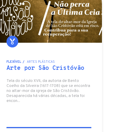
FLEXÍVEL
ARTES PLÁSTICAS
Arte por São Cristóvão
Tela do século XVII, da autoria de Bento
Coelho da Silveira (1617-1708) que se encontra
no altar-mor da igreja de São Cristóvão.
Desaparecida há várias décadas, a tela foi
encon...