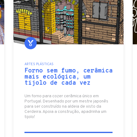
ARTES PLÁSTICAS
Forno sem fumo, cerâmica
mais ecológica, um
tijolo de cada vez
Um forno para cozer cerâmica único em
Portugal. Desenhado por um mestre japonês
para ser construído na aldeia de xisto da
Cerdeira. Apoia a construção, apadrinha um
tijolo!