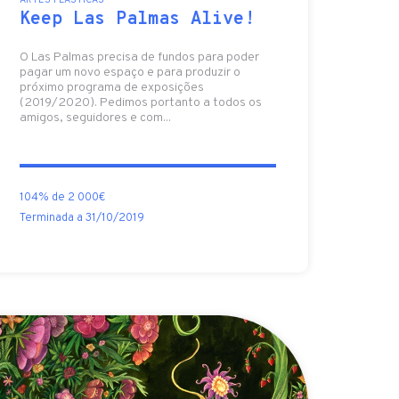
ARTES PLÁSTICAS
Keep Las Palmas Alive!
O Las Palmas precisa de fundos para poder
pagar um novo espaço e para produzir o
próximo programa de exposições
(2019/2020). Pedimos portanto a todos os
amigos, seguidores e com...
104% de 2 000€
Terminada a 31/10/2019