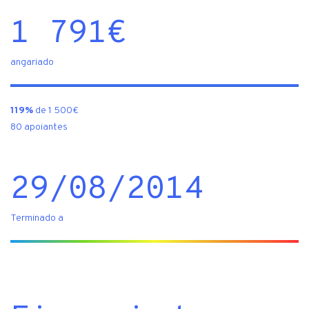
1 791
€
angariado
119%
de 1 500€
80 apoiantes
29/08/2014
Terminado a