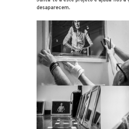
Junta-te a este projeto e ajuda-nos a 
desaparecem.