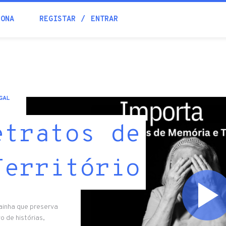
IONA
REGISTAR
ENTRAR
GAL
etratos de
Território
Rainha que preserva
o de histórias,