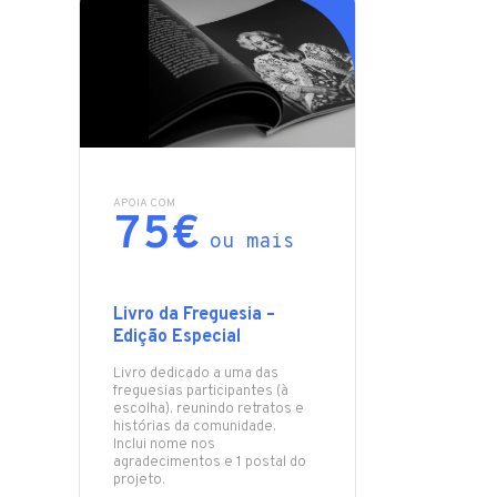
APOIA COM
75€
ou mais
Livro da Freguesia –
Edição Especial
Livro dedicado a uma das
freguesias participantes (à
escolha), reunindo retratos e
histórias da comunidade.
Inclui nome nos
agradecimentos e 1 postal do
projeto.