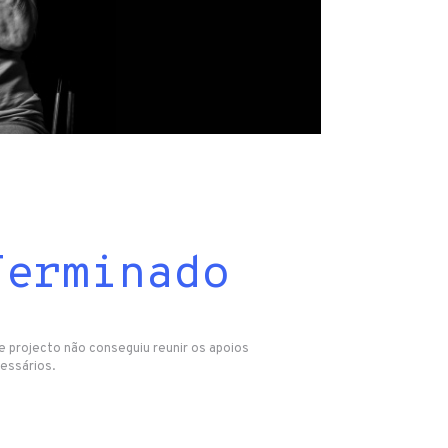
Terminado
e projecto não conseguiu reunir os apoios
essários.