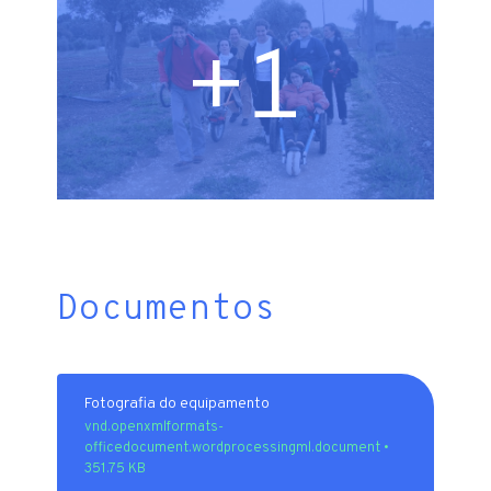
+1
Documentos
Fotografia do equipamento
vnd.openxmlformats-
officedocument.wordprocessingml.document •
351.75 KB