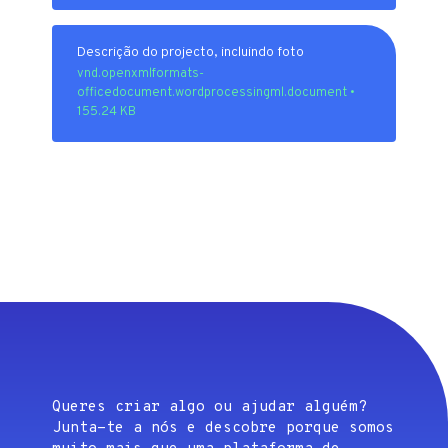
Descrição do projecto, incluindo foto
vnd.openxmlformats-
officedocument.wordprocessingml.document •
155.24 KB
Queres criar algo ou ajudar alguém?
Junta-te a nós e descobre porque somos