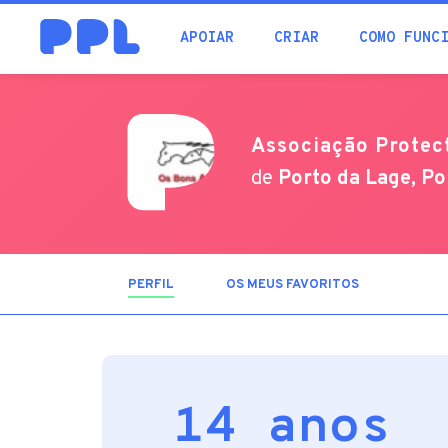
procura
APOIAR
CRIAR
COMO FUNC
Associação Protec
de
Porto da Lage, Po
PERFIL
(SEPARADOR
OS MEUS FAVORITOS
ATIVO)
14 anos