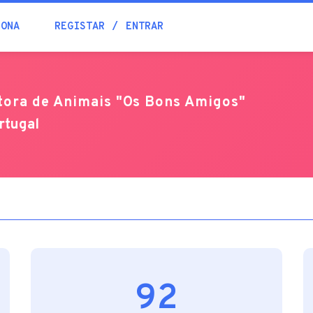
Blogue
IONA
REGISTAR
ENTRAR
Academia
tora de Animais "Os Bons Amigos"
rtugal
Ajuda
Contactos
92