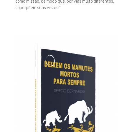
como missão, de modo que, por vias muito diferentes,
superpõem suas vozes.”