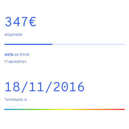
347
€
angariado
40%
de 850€
17 apoiantes
18/11/2016
Terminado a