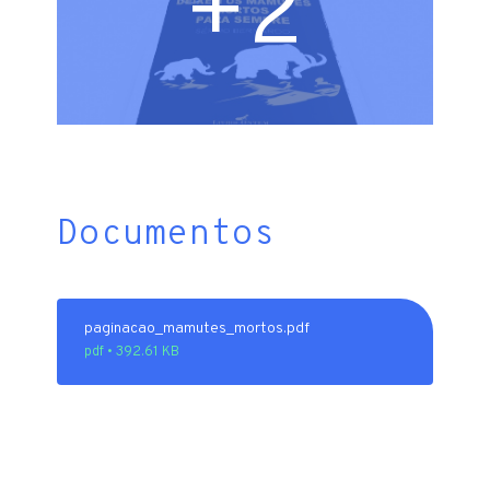
+2
Documentos
paginacao_mamutes_mortos.pdf
pdf • 392.61 KB