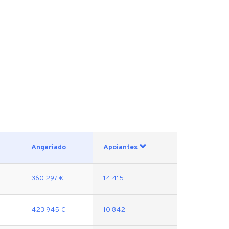
Angariado
Apoiantes
360 297 €
14 415
423 945 €
10 842