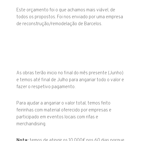
Este orçamento foi o que achamos mais viável, de
todos os propostos. Foi nos enviado por uma empresa
de reconstrução/remodelação de Barcelos.
As obras terão inicio no final do mês presente (Junho)
e temos até final de Julho para angariar todo o valor e
fazer o respetivo pagamento.
Para ajudar a angariar o valor total, temos feito
feirinhas com material oferecido por empresas e
participado em eventos locais com rifas e
merchandising.
Nota:
temos de atingir os 10.000€ nos 60 dias porque