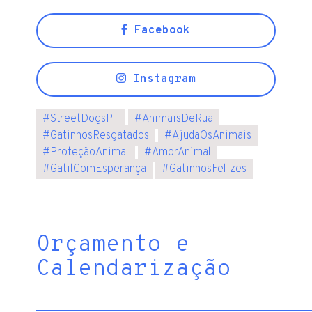
Facebook
Instagram
#
StreetDogsPT
#
AnimaisDeRua
#
GatinhosResgatados
#
AjudaOsAnimais
#
ProteçãoAnimal
#
AmorAnimal
#
GatilComEsperança
#
GatinhosFelizes
Orçamento e
Calendarização