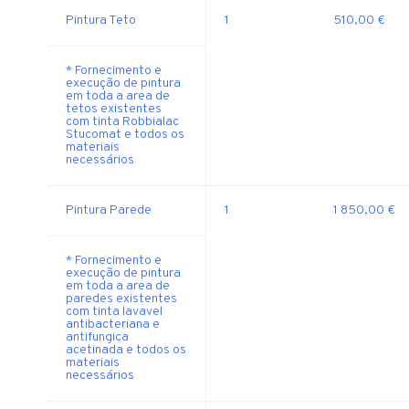
Pintura Teto
1
510,00 €
* Fornecimento e
execução de pintura
em toda a area de
tetos existentes
com tinta Robbialac
Stucomat e todos os
materiais
necessários
Pintura Parede
1
1 850,00 €
* Fornecimento e
execução de pintura
em toda a area de
paredes existentes
com tinta lavavel
antibacteriana e
antifungica
acetinada e todos os
materiais
necessários