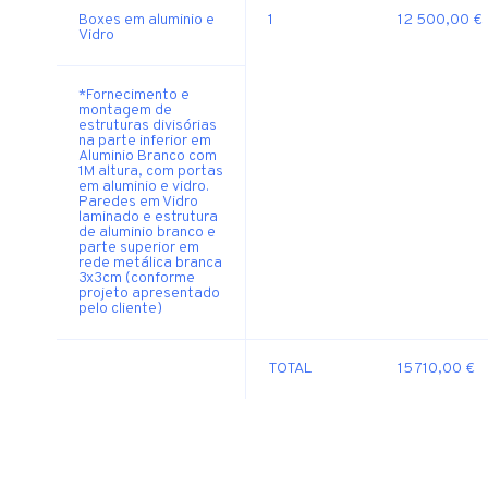
Boxes em aluminio e
1
12 500,00 €
Vidro
*Fornecimento e
montagem de
estruturas divisórias
na parte inferior em
Aluminio Branco com
1M altura, com portas
em aluminio e vidro.
Paredes em Vidro
laminado e estrutura
de aluminio branco e
parte superior em
rede metálica branca
3x3cm (conforme
projeto apresentado
pelo cliente)
TOTAL
15 710,00 €