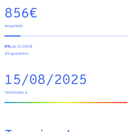
856
€
angariado
8%
de 10 000€
49 apoiantes
15/08/2025
Terminado a