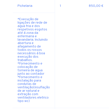
Pichelaria
1
850,00 €
*Execução de
ligações de rede de
agua fria e dos
respetivos esgotos
até á zona da
enfermaria e
lavandaria. Incluindo
abertura e
afagamento de
todos os rossos
necessários á boa
execução dos
trabalhos.
*Fornecimento e
colocação de
torneira de agua
junto ao contador
*Fornecimento e
instalação para
condutas de
ventilação(insuflação
de ar natural e
extração com
ventiladores eletrico
tipo wc)