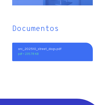
Documentos
orc_202510_street_dogs.pdf
pdf • 235.78 KB