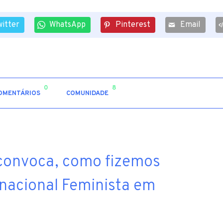
witter
WhatsApp
Pinterest
Email
0
8
OMENTÁRIOS
COMUNIDADE
 convoca, como fizemos
rnacional Feminista em