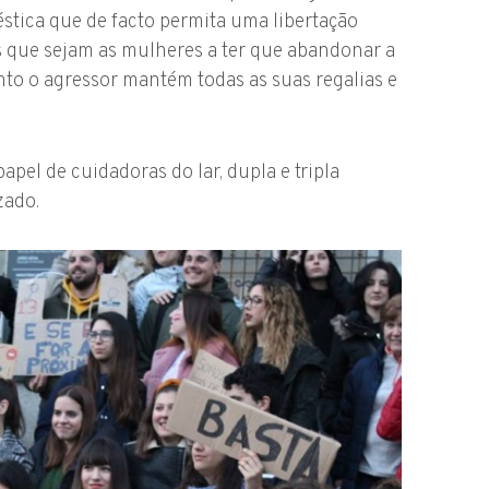
éstica que de facto permita uma libertação
s que sejam as mulheres a ter que abandonar a
nto o agressor mantém todas as suas regalias e
pel de cuidadoras do lar, dupla e tripla
zado.