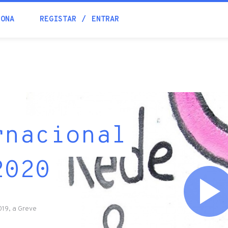
IONA
REGISTAR
ENTRAR
rnacional
2020
19, a Greve