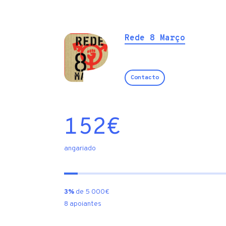
Rede 8 Março
Contacto
152
€
angariado
3%
de 5 000€
8 apoiantes