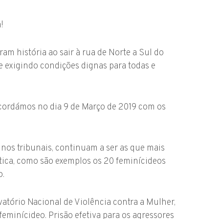
!
am história ao sair à rua de Norte a Sul do
e exigindo condições dignas para todas e
 acordámos no dia 9 de Março de 2019 com os
nos tribunais, continuam a ser as que mais
ica, como são exemplos os 20 feminícideos
o.
vatório Nacional de Violência contra a Mulher,
eminícideo. Prisão efetiva para os agressores