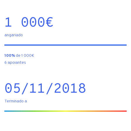
1 000
€
angariado
100%
de 1 000€
6 apoiantes
05/11/2018
Terminado a