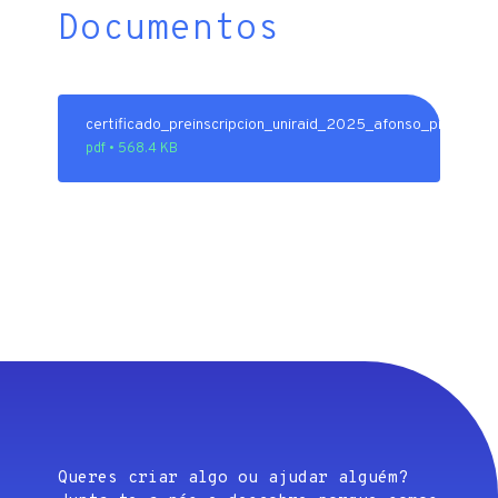
Documentos
certificado_preinscripcion_uniraid_2025_afonso_pinela.pdf
pdf • 568.4 KB
Queres criar algo ou ajudar alguém?