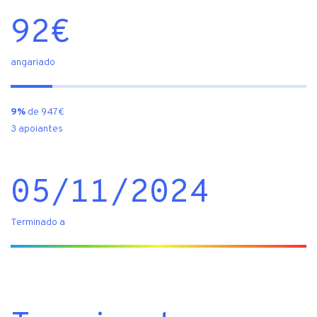
92
€
angariado
9%
de 947€
3 apoiantes
05/11/2024
Terminado a