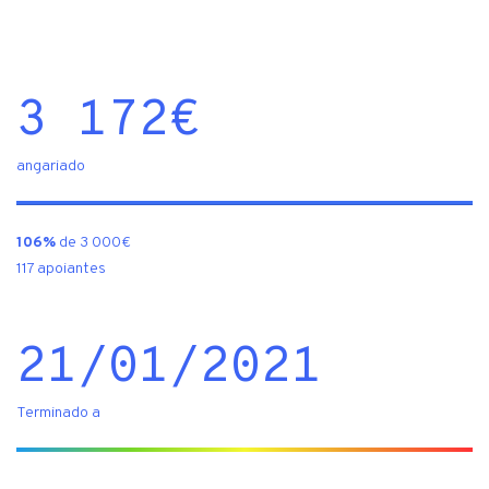
3 172
€
angariado
106%
de 3 000€
117 apoiantes
21/01/2021
Terminado a