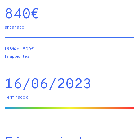
840
€
angariado
168%
de 500€
19 apoiantes
16/06/2023
Terminado a