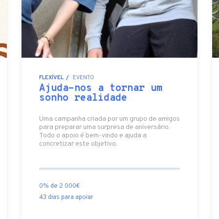
FLEXÍVEL
EVENTO
Ajuda-nos a tornar um
sonho realidade
Uma campanha criada por um grupo de amigos
para preparar uma surpresa de aniversário.
Todo o apoio é bem-vindo e ajuda a
concretizar este objetivo.
0% de 2 000€
43 dias para apoiar