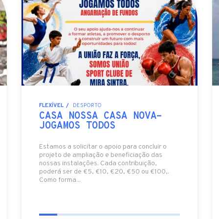
FLEXÍVEL
DESPORTO
CASA NOSSA CASA NOVA-
JOGAMOS TODOS
Estamos a solicitar o apoio para concluir o
projeto de ampliação e beneficiação das
nossas instalações. Cada contribuição,
poderá ser de €5, €10, €20, €50 ou €100,.
Como forma...