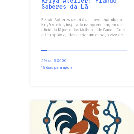
Kriyā Atelier: Fiando
Saberes da Lã
Fiando Saberes da Lã é um novo capítulo do
Kriyā Atelier, inspirado na aprendizagem do
ofício da lã junto das Mulheres de Bucos. Com
o teu apoio ajudas a criar um espaço vivo de...
2% de 8 000€
15 dias para apoiar