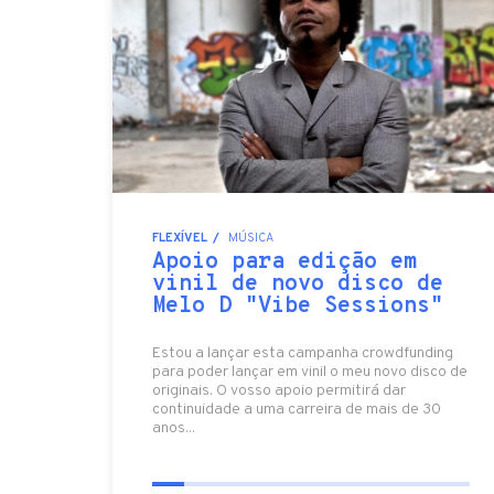
FLEXÍVEL
MÚSICA
Apoio para edição em
vinil de novo disco de
Melo D "Vibe Sessions"
Estou a lançar esta campanha crowdfunding
para poder lançar em vinil o meu novo disco de
originais. O vosso apoio permitirá dar
continuidade a uma carreira de mais de 30
anos...