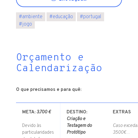
#
ambiente
#
educação
#
portugal
#
jogo
Orçamento e
Calendarização
O que precisamos e para quê:
META:
3.700 €
DESTINO:
EXTRAS
Criação e
Devido às
Testagem do
Caso exceda
particularidades
Protótipo
3500€…