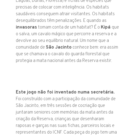
Lagoas, Dunas, Floresta) e fichas de espécies que
precisas de colocar com inteligência. Os habitats
saudáveis conseguem atrair visitantes. Os habitats
desequilibrados têm penalizações. E quando as
invasoras
tomam conta de um habitat? É o
Kipá
que
o salva, um cavalo mágico que percorre a reserva e a
devolve ao seu equilíbrio natural. Um nome que a
comunidade de
São Jacinto
conhece bem: era assim
que se chamava o cavalo do guarda florestal que
protegia a mata nacional antes da Reserva existir.
Este jogo não foi inventado numa secretária.
Foi
construído com a participação da comunidade de
São Jacinto
, em três sessões de cocriação que
juntaram seniores com memórias da mata antes da
criação da Reserva, crianças que desenharam
raposas e garças nas suas fichas, parceiros locais e
representantes do ICNF. Cada peça do jogo tem uma