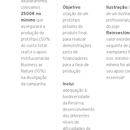
da plataforma,
colocamos
Objetivo
:
Ilustração:
2500€ no
criação de um
de um ilustr
mínimo
que
protótipo
profissional 
assegurará a
próximo do
do jogo
produção do
produto final,
Reinvestim
protótipo (50%
para realizar
valor excede
do custo total
demonstrações
seguinte de
real) e o apoio
junto de
exemplares fi
institucional da
financiadores
isso, mesmo 
Business as
para a fase de
mínima for a
Nature (10%)
produção.
seu apoio co
na divulgação
essencial!
da campanha.
Inclui
:
adequação à
biodiversidade
da Reserva,
desenvolvimento
dos diferentes
níveis de
dificuldades do