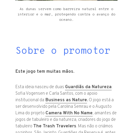
As dunas servem como barreira natural entre o
interior e o mar, protegendo contra o avanço do
oceano.
Sobre o promotor
Este jogo tem muitas mãos.
Esta ideia nasceu de duas
Guardiãs da Natureza
:
Sofia Vogensen
e
Carla Santos
, com o apoio
institucional da
Business as Nature
.
O jogo está a
ser desenvolvido pela Carolina Semrau e o Augusto
Lima do projeto
Camera With No Name
, amantes de
jogos de tabuleiro e da natureza, criadores do jogo de
tabuleiro
The
Trash Travelers
. Mas não o criámos
sozinhos
.
São Jacinto: Guardiões da Reserva
é, antes