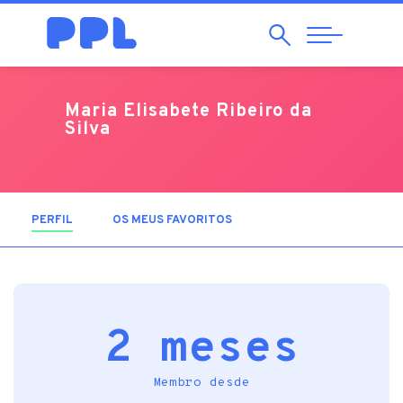
Pesquisar
Abrir
Navegação
Maria Elisabete Ribeiro da
Silva
PERFIL
(SEPARADOR ATIVO)
OS MEUS FAVORITOS
2 meses
Membro desde