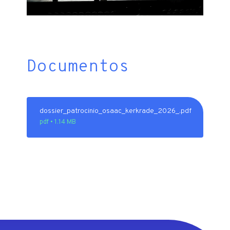
Documentos
dossier_patrocinio_osaac_kerkrade_2026_.pdf
pdf • 1.14 MB