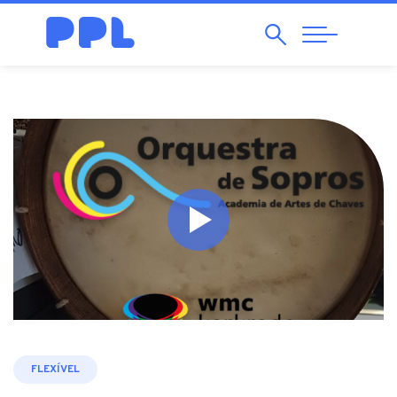
Pesquisar
Abrir
Navegação
FLEXÍVEL