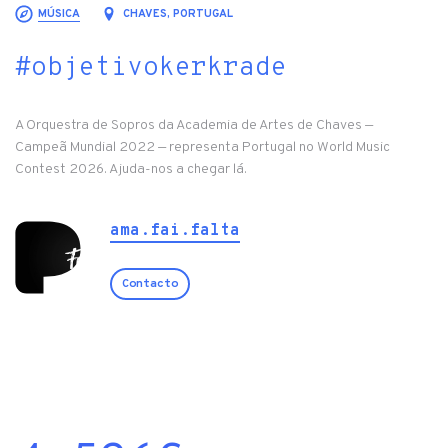
MÚSICA
CHAVES, PORTUGAL
#objetivokerkrade
A Orquestra de Sopros da Academia de Artes de Chaves —
Campeã Mundial 2022 — representa Portugal no World Music
Contest 2026. Ajuda-nos a chegar lá.
ama.fai.falta
Contacto