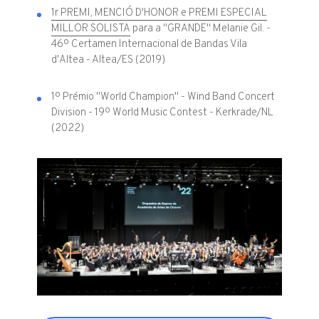
1r PREMI, MENCIÓ D'HONOR e PREMI ESPECIAL
MILLOR SOLISTA
para a "GRANDE" Melanie Gil. -
46º Certamen Internacional de Bandas Vila
d'Altea - Altea/ES (2019)
1º Prémio "World Champion" - Wind Band Concert
Division - 19º World Music Contest - Kerkrade/NL
(2022)