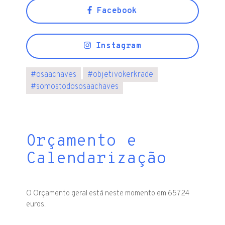
Facebook
Instagram
#
osaachaves
#
objetivokerkrade
#
somostodososaachaves
Orçamento e
Calendarização
O Orçamento geral está neste momento em 65724
euros.