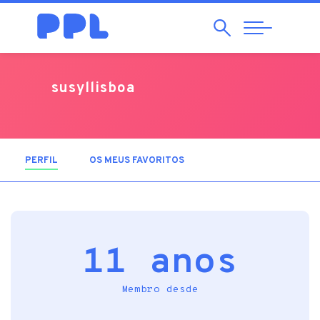
Pesquisar
Abrir
Navegação
susyllisboa
PERFIL
(SEPARADOR ATIVO)
OS MEUS FAVORITOS
11 anos
Membro desde