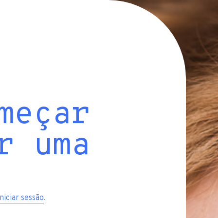
meçar
r uma
iniciar sessão
.