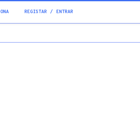
Blogue
IONA
REGISTAR
ENTRAR
Academia
Ajuda
Contactos