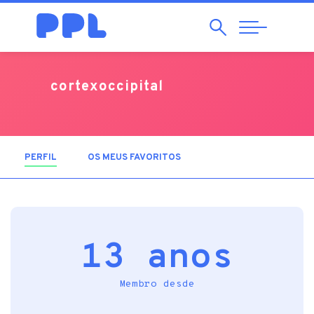
Pesquisar
Abrir
Navegação
cortexoccipital
PERFIL
(SEPARADOR ATIVO)
OS MEUS FAVORITOS
13 anos
Membro desde