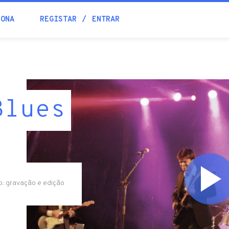
IONA
REGISTAR
ENTRAR
Blues
o: gravação e edição