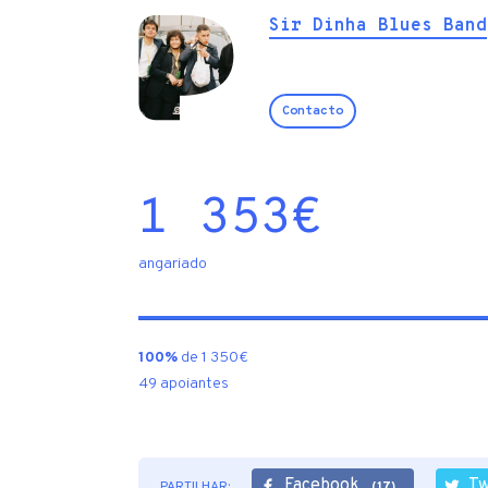
Sir Dinha Blues Band
Contacto
1 353
€
angariado
100%
de 1 350€
49 apoiantes
Facebook
Tw
PARTILHAR:
(17)