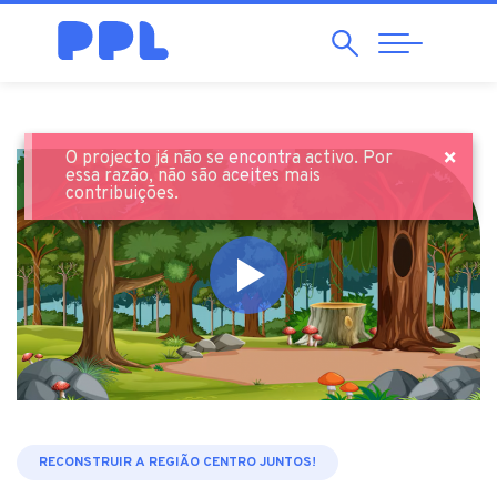
Pesquisar
Abrir
Navegação
×
O projecto já não se encontra activo. Por
essa razão, não são aceites mais
contribuições.
RECONSTRUIR A REGIÃO CENTRO JUNTOS!