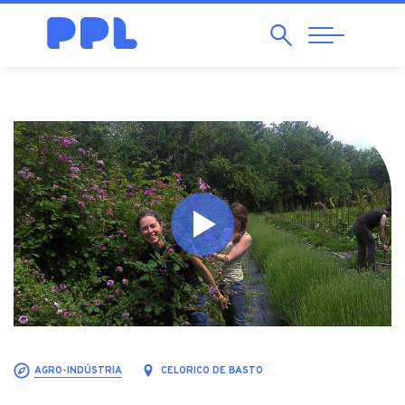
Pesquisar
Abrir
Navegação
AGRO-INDÚSTRIA
CELORICO DE BASTO