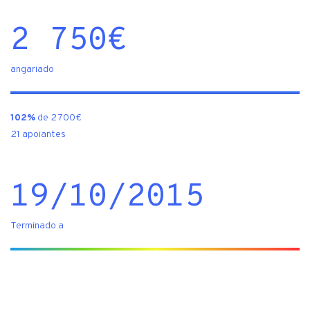
2 750
€
angariado
102%
de 2 700€
21 apoiantes
19/10/2015
Terminado a