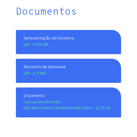
Documentos
Apresentação da Iniciaitva
pdf • 13.84 MB
Recortes de Imprensa
pdf • 4.17 MB
Orçamento
vnd.openxmlformats-
officedocument.spreadsheetml.sheet • 12.15 KB