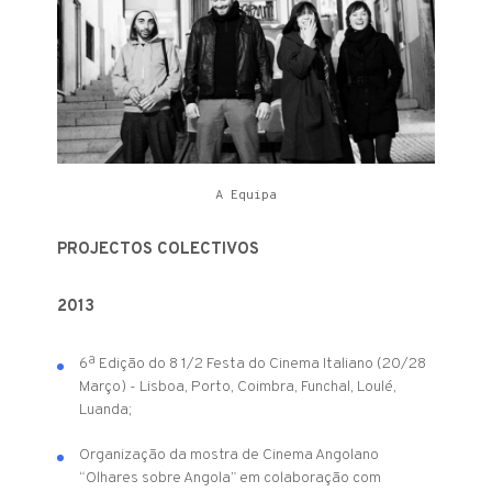
A Equipa
PROJECTOS COLECTIVOS
2013
6ª Edição do 8 1/2 Festa do Cinema Italiano (20/28
Março) - Lisboa, Porto, Coimbra, Funchal, Loulé,
Luanda;
Organização da mostra de Cinema Angolano
“Olhares sobre Angola” em colaboração com