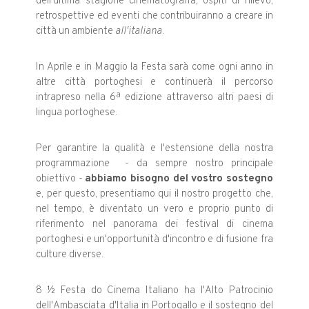
dell'ultima stagione cinematografia, ospiti di rilievo,
retrospettive ed eventi che contribuiranno a creare in
città un ambiente
all'italiana.
In Aprile e in Maggio la Festa sarà come ogni anno in
altre città portoghesi e continuerà il percorso
intrapreso nella 6ª edizione attraverso altri paesi di
lingua portoghese.
Per garantire la qualità e l'estensione della nostra
programmazione - da sempre nostro principale
obiettivo -
abbiamo bisogno del vostro sostegno
e, per questo, presentiamo qui il nostro progetto che,
nel tempo, è diventato un vero e proprio punto di
riferimento nel panorama dei festival di cinema
portoghesi e un'opportunità d'incontro e di fusione fra
culture diverse.
8 ½ Festa do Cinema Italiano ha l'Alto Patrocinio
dell'Ambasciata d'Italia in Portogallo e il sostegno del