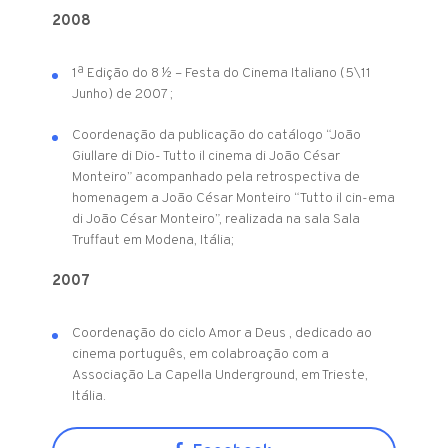
2008
1ª Edição do 8 ½ – Festa do Cinema Italiano (5\11
Junho) de 2007 ;
Coordenação da publicação do catálogo “João
Giullare di Dio- Tutto il cinema di João César
Monteiro” acompanhado pela retrospectiva de
homenagem a João César Monteiro “Tutto il cin-ema
di João César Monteiro”, realizada na sala Sala
Truffaut em Modena, Itália;
2007
Coordenação do ciclo Amor a Deus , dedicado ao
cinema português, em colabroação com a
Associação La Capella Underground, em Trieste,
Itália.