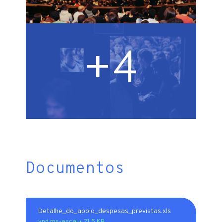
+4
Documentos
Detalhe_do_apoio_despesas_previstas.xls
vnd.ms-excel • 21.5 KB