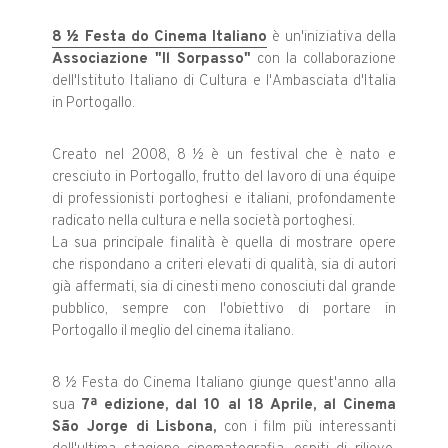
8 ½ Festa do Cinema Italiano
è un'iniziativa della
Associazione "Il Sorpasso"
con la collaborazione
dell'Istituto Italiano di Cultura e l'Ambasciata d'Italia
in Portogallo.
Creato nel 2008, 8 ½ è un festival che è nato e
cresciuto in Portogallo, frutto del lavoro di una équipe
di professionisti portoghesi e italiani, profondamente
radicato nella cultura e nella società portoghesi.
La sua principale finalità è quella di mostrare opere
che rispondano a criteri elevati di qualità, sia di autori
già affermati, sia di cinesti meno conosciuti dal grande
pubblico, sempre con l'obiettivo di portare in
Portogallo il meglio del cinema italiano.
8 ½ Festa do Cinema Italiano giunge quest'anno alla
sua
7ª edizione, dal 10 al 18 Aprile, al Cinema
São Jorge di Lisbona,
con i film più interessanti