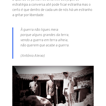
estratégia a conversa até pode ficar estranha mas o
certo é que dentro de cada um de nós há um estranho
a gritar por liberdade.
À guerra não ligues meia
porque alguns grandes da terra,
vendo a guerra em terra alheia,
não querem que acabe a guerra.
(António Aleixo)