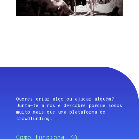
Queres criar algo ou ajudar alguém?
Junta-te a nós e descobre porque somos
muito mais que uma plataforma de
crowdfunding.
Como funciona