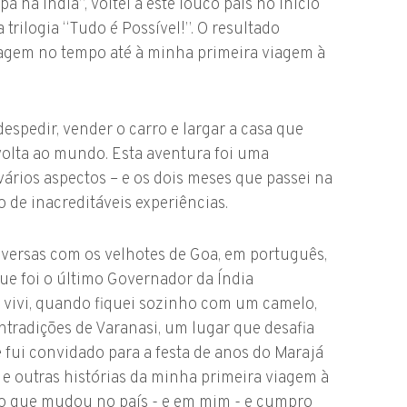
a na Índia”, voltei a este louco país no início
 trilogia “Tudo é Possível!”. O resultado
iagem no tempo até à minha primeira viagem à
espedir, vender o carro e largar a casa que
olta ao mundo. Esta aventura foi uma
ários aspectos – e os dois meses que passei na
 de inacreditáveis experiências.
versas com os velhotes de Goa, em português,
e foi o último Governador da Índia
vivi, quando fiquei sozinho com um camelo,
ntradições de Varanasi, um lugar que desafia
 fui convidado para a festa de anos do Marajá
as e outras histórias da minha primeira viagem à
 o que mudou no país - e em mim - e cumpro