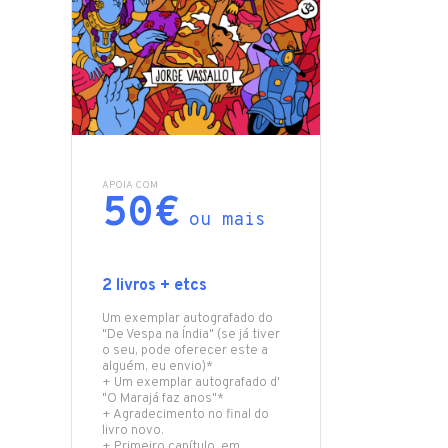
APOIA COM
50€
ou mais
2 livros + etcs
Um exemplar autografado do
"De Vespa na Índia" (se já tiver
o seu, pode oferecer este a
alguém, eu envio)*
+ Um exemplar autografado d'
"O Marajá faz anos"*
+ Agradecimento no final do
livro novo.
+ Primeiro capítulo, em