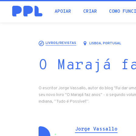
procura
APOIAR
CRIAR
COMO FUNC
LIVROS/REVISTAS
LISBOA, PORTUGAL
O Marajá f
O escritor Jorge Vassallo, autor do blog "Fui dar um
seu novo livro "O Marajá faz anos" - o segundo volum
indiana, “Tudo é Possível!”.
Jorge Vassallo