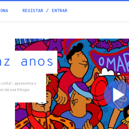
IONA
REGISTAR
ENTRAR
az anos
a volta", apresenta o
e da sua trilogia