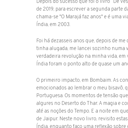
Depois do sucesso que foi o livro “De Vesp
de 2019, para escrever a segunda parte da
chama-se "O Marajá faz anos" e é uma v
Índia, em 2003.
Foi há dezasseis anos que, depois de me d
tinha alugada, me lancei sozinho numa v
verdadeira revolução na minha vida, em v
Índia foram o ponto alto de quase um ano
O primeiro impacto, em Bombaim. As con
emocionados ao lembrar o meu bisavô, qu
Portuguesa. Os momentos de tensão que 
algures no Deserto do Thar. A magia e co
até as noções do Tempo. E a noite em que
de Jaipur. Neste novo livro, revisito est
Índia, enquanto faço uma reflexão sobre