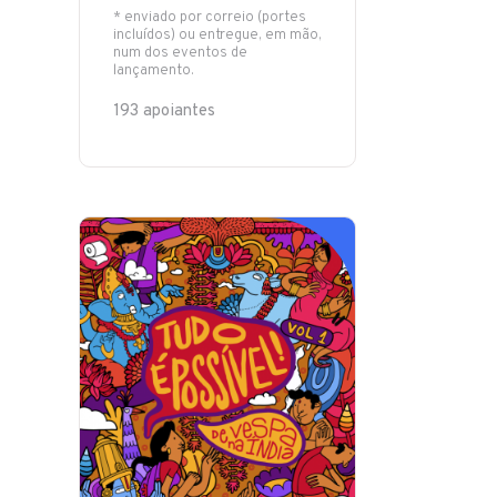
* enviado por correio (portes
incluídos) ou entregue, em mão,
num dos eventos de
lançamento.
193 apoiantes