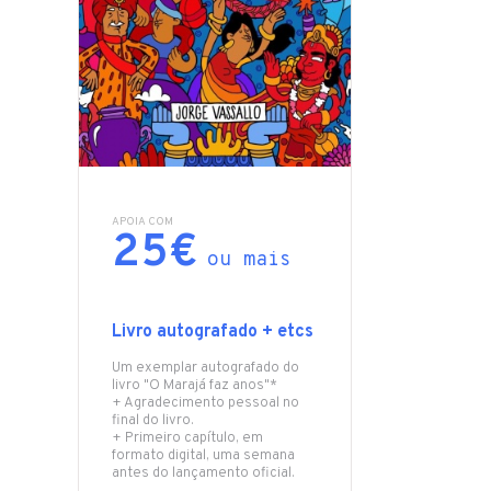
APOIA COM
25€
ou mais
Livro autografado + etcs
Um exemplar autografado do
livro "O Marajá faz anos"*
+ Agradecimento pessoal no
final do livro.
+ Primeiro capítulo, em
formato digital, uma semana
antes do lançamento oficial.