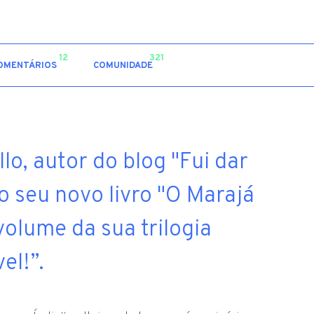
12
321
OMENTÁRIOS
COMUNIDADE
lo, autor do blog "Fui dar
o seu novo livro "O Marajá
volume da sua trilogia
el!”.