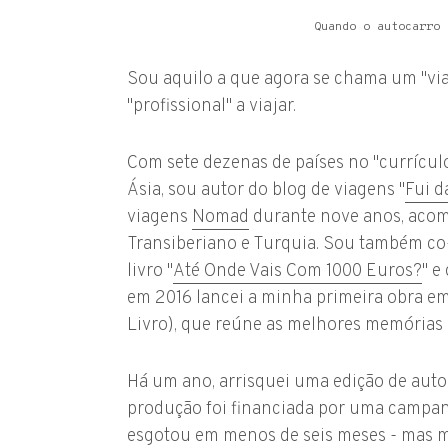
Quando o autocarro 
Sou aquilo a que agora se chama um "viaj
"profissional" a viajar.
Com sete dezenas de países no "currícul
Ásia, sou autor do blog de viagens "
Fui d
viagens
Nomad
durante nove anos, acom
Transiberiano e Turquia. Sou também co
livro "
Até Onde Vais Com 1000 Euros?
" e
em 2016 lancei a minha primeira obra em 
Livro), que reúne as melhores memórias
Há um ano, arrisquei uma edição de autor 
produção foi financiada por uma campan
esgotou em menos de seis meses - mas ma