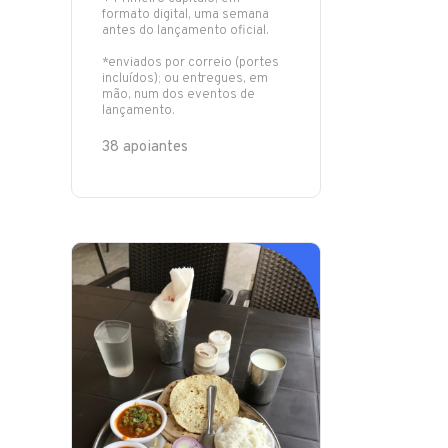
formato digital, uma semana
antes do lançamento oficial.
*enviados por correio (portes
incluídos); ou entregues, em
mão, num dos eventos de
lançamento.
38 apoiantes