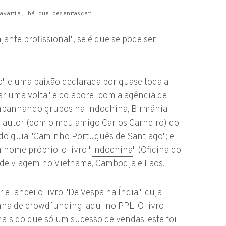
avaria, há que desenrascar
ante profissional", se é que se pode ser
o" e uma paixão declarada por quase toda a
ar uma volta
" e colaborei com a agência de
panhando grupos na Indochina, Birmânia,
-autor (com o meu amigo Carlos Carneiro) do
 do guia "
Caminho Português de Santiago
"; e
nome próprio, o livro "
Indochina
" (Oficina do
 de viagem no Vietname, Cambodja e Laos.
e lancei o livro "De Vespa na Índia", cuja
ha de crowdfunding, aqui no PPL. O livro
is do que só um sucesso de vendas, este foi