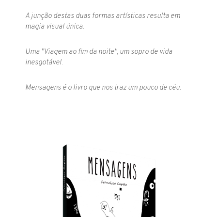
A junção destas duas formas artísticas resulta em
magia visual única.
Uma "Viagem ao fim da noite", um sopro de vida
inesgotável.
Mensagens é o livro que nos traz um pouco de céu.