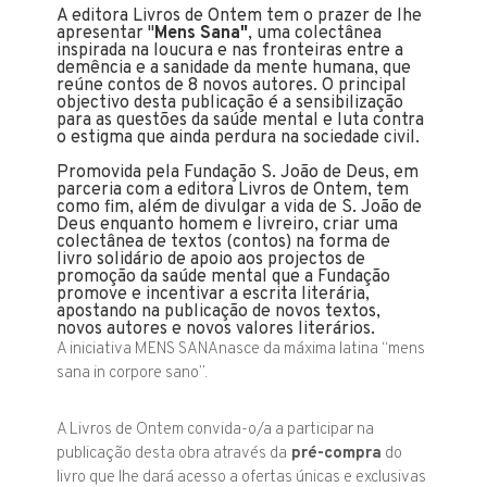
A editora Livros de Ontem tem o prazer de lhe
apresentar "
Mens Sana"
, uma colectânea
inspirada na
loucura e nas fronteiras entre a
demência e a sanidade da mente humana
, que
reúne contos de 8 novos autores. O principal
objectivo desta publicação
é a sensibilização
para as questões da saúde mental e luta contra
o estigma que ainda perdura na sociedade civil.
Promovida pela Fundação S. João de Deus, em
parceria com a editora Livros de Ontem, tem
como fim, além de divulgar a vida de S. João de
Deus enquanto homem e livreiro, criar uma
colectânea de textos (contos) na forma de
livro solidário de apoio aos projectos de
promoção da saúde mental que a Fundação
promove e incentivar a escrita literária,
apostando na publicação de novos textos,
novos autores e novos valores literários.
A iniciativa MENS SANAnasce da máxima latina “mens
sana in corpore sano”.
A Livros de Ontem convida-o/a a participar na
publicação desta obra através da
pré-compra
do
livro que lhe dará acesso a ofertas únicas e exclusivas