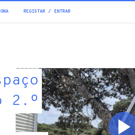
IONA
REGISTAR
ENTRAR
spaço
o 2.º