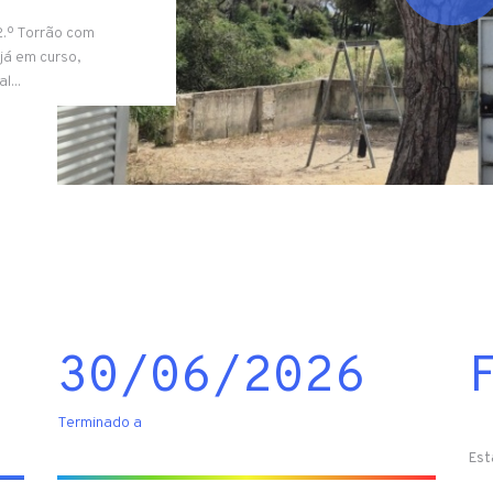
.º Torrão com
já em curso,
...
30/06/2026
Terminado a
Est