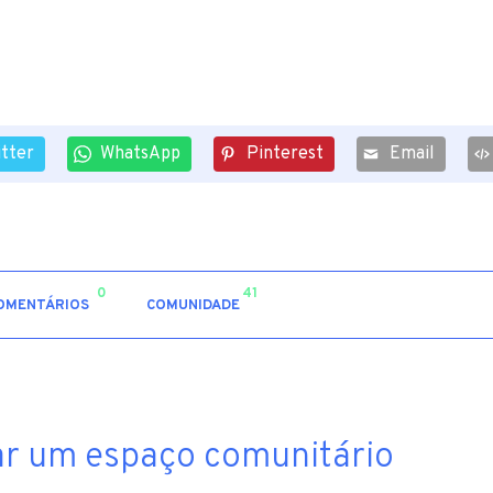
itter
WhatsApp
Pinterest
Email
0
41
OMENTÁRIOS
COMUNIDADE
r um espaço comunitário