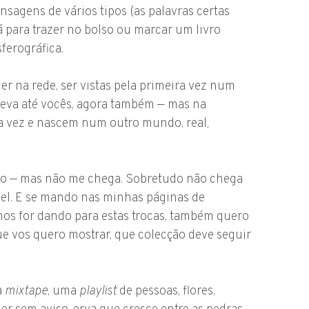
sagens de vários tipos (as palavras certas
á para trazer no bolso ou marcar um livro
ferográfica.
r na rede, ser vistas pela primeira vez num
e leva até vocês, agora também — mas na
a vez e nascem num outro mundo, real,
ito — mas não me chega. Sobretudo não chega
pel. E se mando nas minhas páginas de
 nos for dando para estas trocas, também quero
ue vos quero mostrar, que colecção deve seguir
a
mixtape
, uma
playlist
de pessoas, flores,