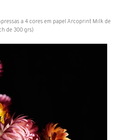
mpressas a 4 cores em papel Arcoprint Milk de
ch de 300 grs)