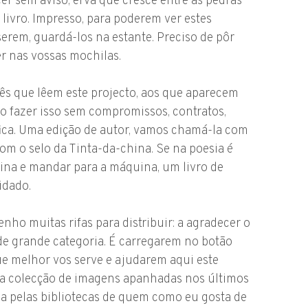
cer sem aviso, erva que cresce entre as pedras
o livro. Impresso, para poderem ver estes
serem, guardá-los na estante. Preciso de pôr
r nas vossas mochilas.
cês que lêem este projecto, aos que aparecem
ro fazer isso sem compromissos, contratos,
ráfica. Uma edição de autor, vamos chamá-la com
om o selo da Tinta-da-china. Se na poesia é
ágina e mandar para a máquina, um livro de
idado.
nho muitas rifas para distribuir: a agradecer o
de grande categoria. É carregarem no botão
e melhor vos serve e ajudarem aqui este
ta colecção de imagens apanhadas nos últimos
da pelas bibliotecas de quem como eu gosta de