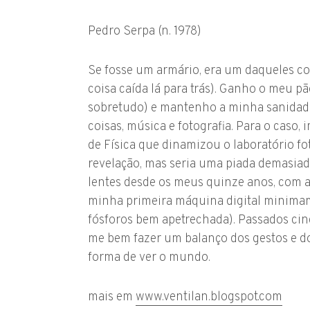
Pedro Serpa (n. 1978)
Se fosse um armário, era um daqueles co
coisa caída lá para trás). Ganho o meu p
sobretudo) e mantenho a minha sanidade
coisas, música e fotografia. Para o caso, 
de Física que dinamizou o laboratório fo
revelação, mas seria uma piada demasiado
lentes desde os meus quinze anos, com 
minha primeira máquina digital minima
fósforos bem apetrechada). Passados cin
me bem fazer um balanço dos gestos e do
forma de ver o mundo.
mais em
www.ventilan.blogspot.com