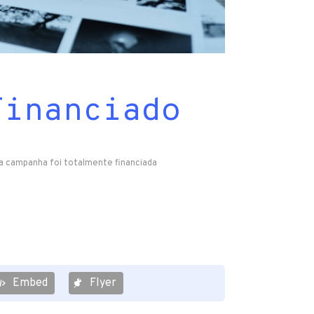
Financiado
a campanha foi totalmente financiada
Embed
Flyer