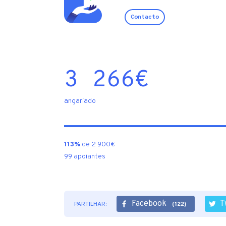
Contacto
3 266
€
angariado
113%
de 2 900€
99 apoiantes
Facebook
T
PARTILHAR:
(122)