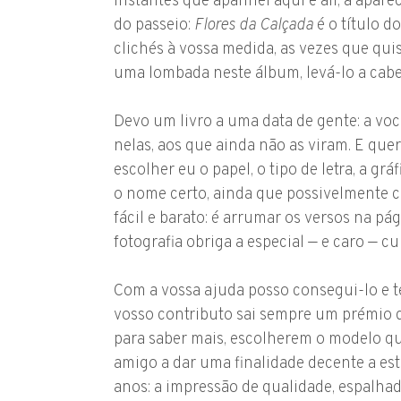
instantes que apanhei aqui e ali, a apare
do passeio:
Flores da Calçada
é o título d
clichés à vossa medida, as vezes que qui
uma lombada neste álbum, levá-lo a cabe
Devo um livro a uma data de gente: a vo
nelas, aos que ainda não as viram. E que
escolher eu o papel, o tipo de letra, a g
o nome certo, ainda que possivelmente c
fácil e barato: é arrumar os versos na p
fotografia obriga a especial — e caro — cu
Com a vossa ajuda posso consegui-lo e te
vosso contributo sai sempre um prémio 
para saber mais, escolherem o modelo qu
amigo a dar uma finalidade decente a es
anos: a impressão de qualidade, espalha