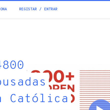
IONA
REGISTAR
ENTRAR
4800
busadas
a Católica