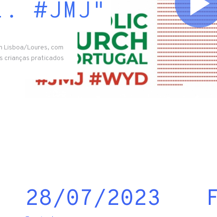
l. #JMJ"
m Lisboa/Loures, com
s crianças praticados
28/07/2023