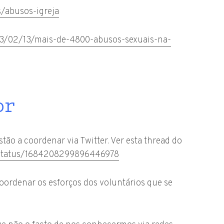
s/abusos-igreja
23/02/13/mais-de-4800-abusos-sexuais-na-
or
ão a coordenar via Twitter. Ver esta thread do
a/status/1684208299896446978
oordenar os esforços dos voluntários que se