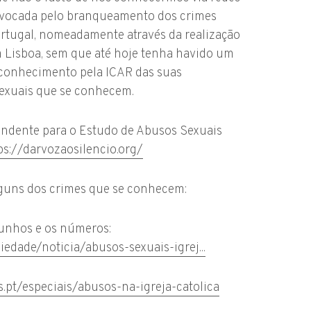
rovocada pelo branqueamento dos crimes
tugal, nomeadamente através da realização
Lisboa, sem que até hoje tenha havido um
econhecimento pela ICAR das suas
sexuais que se conhecem.
endente para o Estudo de Abusos Sexuais
ps://darvozaosilencio.org/
lguns dos crimes que se conhecem:
munhos e os números:
dade/noticia/abusos-sexuais-igrej...
as.pt/especiais/abusos-na-igreja-catolica