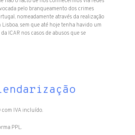
 não o facto de nos conhecermos via redes
rovocada pelo branqueamento dos crimes
tugal, nomeadamente através da realização
Lisboa, sem que até hoje tenha havido um
 da ICAR nos casos de abusos que se
lendarização
com IVA incluído.
forma PPL.