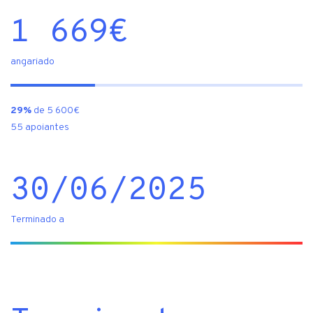
1 669
€
angariado
29%
de 5 600€
55 apoiantes
30/06/2025
Terminado a