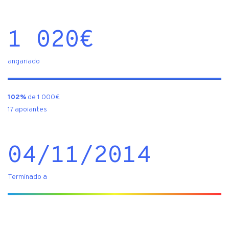
1 020
€
angariado
102%
de 1 000€
17 apoiantes
04/11/2014
Terminado a