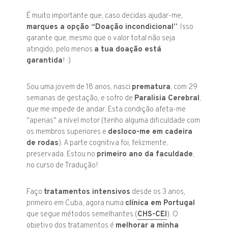
É muito importante que, caso decidas ajudar-me,
marques a opção “Doação incondicional”
. Isso
garante que, mesmo que o valor total não seja
atingido, pelo menos
a tua doação está
garantida
! :)
Sou uma jovem de 18 anos, nasci
prematura
, com 29
semanas de gestação, e sofro de
Paralisia Cerebral
,
que me impede de andar. Esta condição afeta-me
"apenas" a nível motor (tenho alguma dificuldade com
os membros superiores e
desloco-me em cadeira
de rodas
). A parte cognitiva foi, felizmente,
preservada. Estou no
primeiro ano da faculdade
,
no curso de Tradução!
Faço
tratamentos intensivos
desde os 3 anos,
primeiro em Cuba, agora numa
clínica em Portugal
que segue métodos semelhantes (
CHS-CEI
). O
objetivo dos tratamentos é
melhorar a minha