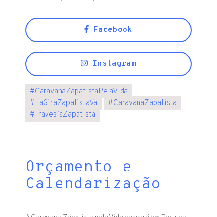
Facebook
Instagram
#
CaravanaZapatistaPelaVida
#
LaGiraZapatistaVa
#
CaravanaZapatista
#
TravesíaZapatista
Orçamento e
Calendarização