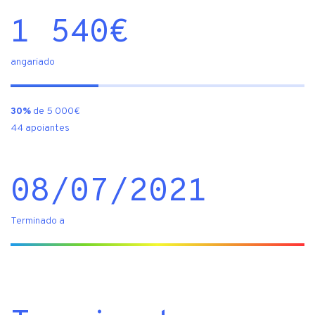
1 540
€
angariado
30%
de 5 000€
44 apoiantes
08/07/2021
Terminado a