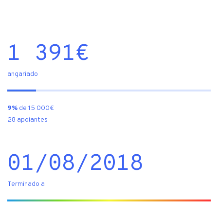
1 391
€
angariado
9%
de 15 000€
28 apoiantes
01/08/2018
Terminado a